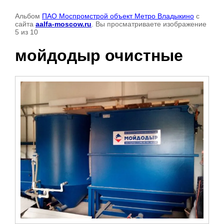
Альбом
ПАО Моспромстрой объект Метро Владыкино
с
сайта
aalfa-moscow.ru
. Вы просматриваете изображение
5 из 10
мойдодыр очистные